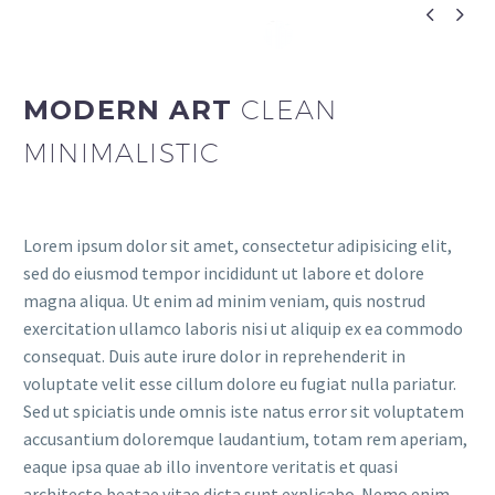


MODERN ART
CLEAN
MINIMALISTIC
Lorem ipsum dolor sit amet, consectetur adipisicing elit,
sed do eiusmod tempor incididunt ut labore et dolore
magna aliqua. Ut enim ad minim veniam, quis nostrud
exercitation ullamco laboris nisi ut aliquip ex ea commodo
consequat. Duis aute irure dolor in reprehenderit in
voluptate velit esse cillum dolore eu fugiat nulla pariatur.
Sed ut spiciatis unde omnis iste natus error sit voluptatem
accusantium doloremque laudantium, totam rem aperiam,
eaque ipsa quae ab illo inventore veritatis et quasi
architecto beatae vitae dicta sunt explicabo. Nemo enim