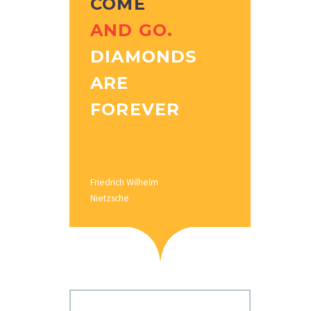
COME
AND GO.
DIAMONDS
ARE
FOREVER
Friedrich Wilhelm
Nietzsche