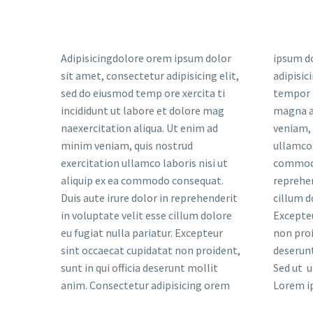
Adipisicingdolore orem ipsum dolor
ipsum dolor sit amet, consectetur
consectetur adipisicing elit, sed do
sit amet, consectetur adipisicing elit,
adipisicing elit, sed do eiusmod
eiusmod tempor incididunt ut labore
sed do eiusmod temp ore xercita ti
tempor incididunt ut labore et dolore
et dolore magna aliqua. Ut enim ad
incididunt ut labore et dolore mag
magna aliqua. Ut enim ad minim
minim veniam, quis nostrud
naexercitation aliqua. Ut enim ad
veniam, quis nostrud exercitation
exercitation ullamco laboris nisi ut
minim veniam, quis nostrud
ullamco laboris nisi ut aliquip ex ea
aliquip ex ea commodo consequat.
exercitation ullamco laboris nisi ut
commodo consequaor in
Duis aute irure dolortate velit esse
aliquip ex ea commodo consequat.
reprehenderit in voluptate velit esse
cillum dolore eu fugiat nulla pariatur.
Duis aute irure dolor in reprehenderit
cillum dolore eu fugiat nulla pariatur.
Excepteur sint occaecat cupidatat
in voluptate velit esse cillum dolore
Excepteur sint occaecat cupidatat
non proident, sunt in culpa qui officia
eu fugiat nulla pariatur. Excepteur
non proident, sunt in qui officia
deserunt mollit anim id est laborum.
sint occaecat cupidatat non proident,
deserunt mollit anim id est laborum.
sunt in qui officia deserunt mollit
Sed ut ulla darm cosuntc sint upa.
anim. Consectetur adipisicing orem
Lorem ipsum dolor sit amet,