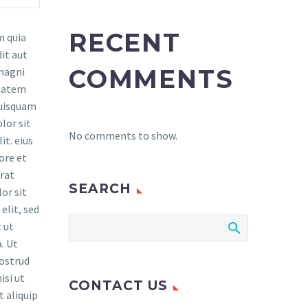
RECENT
 quia
it aut
COMMENTS
 magni
ptatem
quisquam
lor sit
No comments to show.
it. eius
ore et
rat
SEARCH
or sit
elit, sed
 ut
. Ut
ostrud
isi ut
CONTACT US
t aliquip