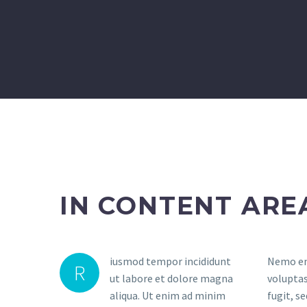
IN CONTENT ARE
iusmod tempor incididunt
Nemo enim ipsam voluptatem quia
fugiat nulla pariatur. Excepteur sint
R
ut labore et dolore magna
voluptas sit aspernatur aut odit aut
occaecat cupidatat non proident,
aliqua. Ut enim ad minim
fugit, sed quia consequuntur magni
sunt in culpa qui officia deserunt