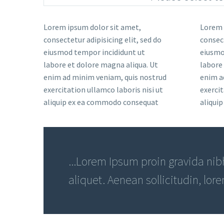
Lorem ipsum dolor sit amet,
Lorem ipsum dolor sit amet,
consectetur adipisicing elit, sed do
consectetur adipisicing elit, sed do
eiusmod tempor incididunt ut
eiusmod tempor incididunt ut
labore et dolore magna aliqua. Ut
labore et dolore magna aliqua. Ut
enim ad minim veniam, quis nostrud
enim ad minim veniam, quis nostrud
exercitation ullamco laboris nisi ut
exercitation ullamco laboris nisi ut
aliquip ex ea commodo consequat
aliqui
...Lorem Ipsum proin gravida nibh
aliquet. Aenean sollicitudin, lor