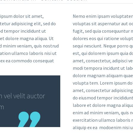
Nemo enim ipsam voluptatem
voluptas sit aspernatur aut od
fugit, sed quia consequuntur
dolores eos qui ratione volu
sequi nesciunt. Neque porro 
est, qui dolorem ipsum quia do
p ex ea commodo consequat
amet, consectetur, adipisci vel
modi tempora incidunt ut lab
dolore magnam aliquam quae
volupta tem. Lorem ipsum dol
amet, consectetur adipisicing 
 vel velit auctor
do eiusmod tempor incididunt
em
labore et dolore magna aliqua
enim ad minim veniam, quis n
exercitation ullamco laboris n
aliquip ex ea modoenim nisi u