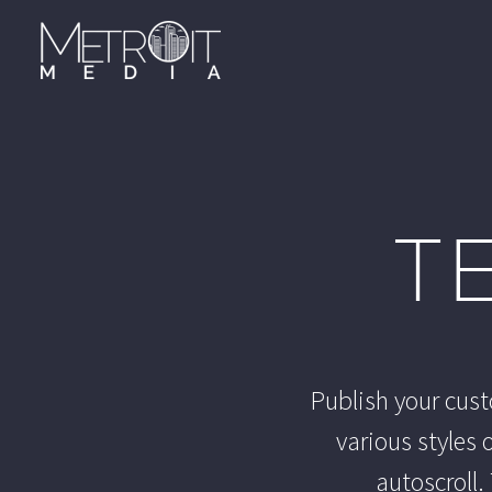
T
Publish your cus
various styles 
autoscroll.