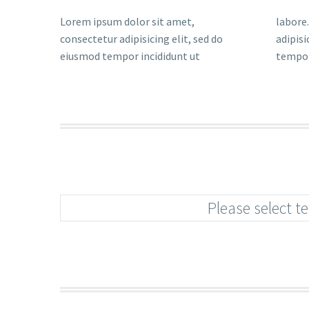
Lorem ipsum dolor sit amet,
labore. Lorem ipsum dolor sit amet,
consectetur adipisicing elit, sed do
adipisicing elit, sed do eiusmod
eiusmod tempor incididunt ut
tempor
Please select t