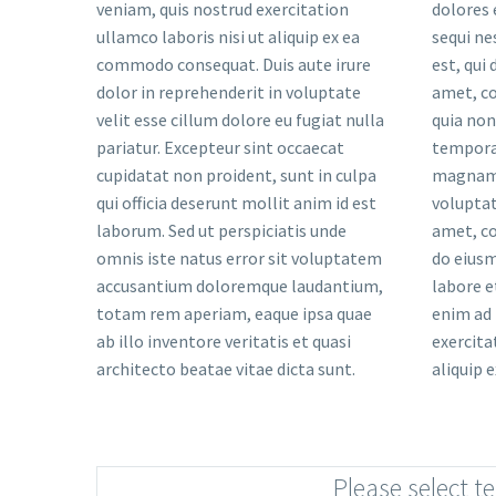
veniam, quis nostrud exercitation
dolores eos qui ratione voluptatem
mollit anim id est laborum. Sed ut
ullamco laboris nisi ut aliquip ex ea
sequi nesciunt. Neque porro quisquam
perspiciatis unde omnis iste natus
commodo consequat. Duis aute irure
est, qui dolorem ipsum quia dolor sit
error sit voluptatem accusantium
dolor in reprehenderit in voluptate
amet, consectetur, adipisci velit, sed
doloremque laudantium, totam rem
velit esse cillum dolore eu fugiat nulla
quia non numquam eius modi
aperiam, eaque ipsa quae ab illo
pariatur. Excepteur sint occaecat
tempora incidunt ut labore et dolore
inventore veritatis et quasi architecto
cupidatat non proident, sunt in culpa
magnam aliquam quaerat
beatae vitae dicta sunt explicabo.
qui officia deserunt mollit anim id est
voluptatem. Lorem ipsum dolor sit
Nemo enim ipsam voluptatem quia
laborum. Sed ut perspiciatis unde
amet, consectetur adipisicing elit, sed
voluptas sit aspernatur aut odit aut
omnis iste natus error sit voluptatem
do eiusmod tempor incididunt ut
fugit, sed quia consequuntur magni
accusantium doloremque laudantium,
labore et dolore magna aliqua. Ut
dolores eos qui ratione voluptatem
totam rem aperiam, eaque ipsa quae
enim ad minim veniam, quis nostrud
sequi nesciunt. Neque porro quisquam
ab illo inventore veritatis et quasi
exercitation ullamco laboris nisi ut
est, qui dolorem ipsum quia dolor sit
architecto beatae vitae dicta sunt.
aliquip ex ea commodo consequat.
Please select t