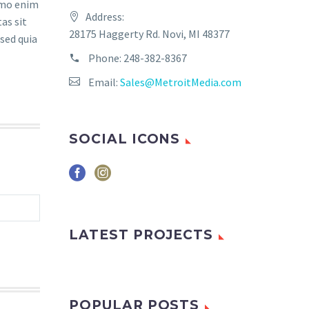
emo enim
Address:
as sit
28175 Haggerty Rd. Novi, MI 48377
 sed quia
Phone:
‪248-382-8367‬
Email:
Sales@MetroitMedia.com
SOCIAL ICONS
LATEST PROJECTS
POPULAR POSTS