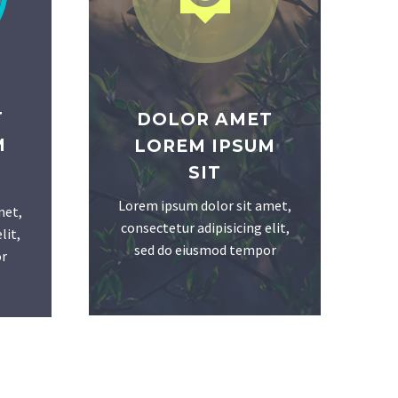
T
DOLOR AMET
M
LOREM IPSUM
SIT
Lorem ipsum dolor sit amet,
met,
consectetur adipisicing elit,
lit,
sed do eiusmod tempor
r