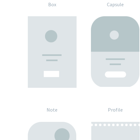
Box
Capsule
Note
Profile