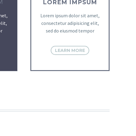
M
LOREM IMPSUM
met,
Lorem ipsum dolor sit amet,
lit,
consectetur adipisicing elit,
r
sed do eiusmod tempor
LEARN MORE