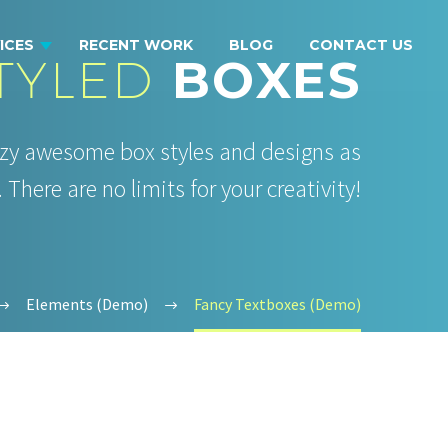
ICES
RECENT WORK
BLOG
CONTACT US
TYLED
BOXES
razy awesome box styles and designs as
 There are no limits for your creativity!
Elements (Demo)
Fancy Textboxes (Demo)