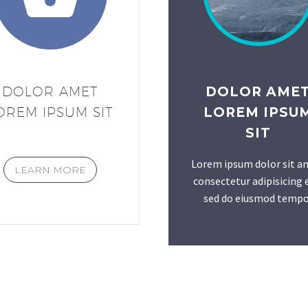
DOLOR AME
DOLOR AMET
LOREM IPSU
OREM IPSUM SIT
SIT
Lorem ipsum dolor sit a
LEARN MORE
consectetur adipisicing e
sed do eiusmod tempo