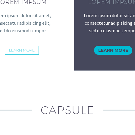
LOREM IMPSUM
LOREM IMPSU
em ipsum dolor sit amet,
Lorem ipsum dolor sit a
sectetur adipisicing elit,
consectetur adipisicing e
sed do eiusmod tempor
sed do eiusmod tempo
LEARN MORE
LEARN MORE
CAPSULE