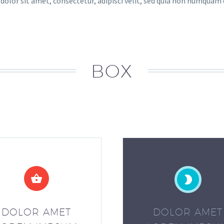
 dolor sit amet, consectetur, adipisci velit, sed quia non numquam
BOX
DOLOR AMET
DOLOR AMET