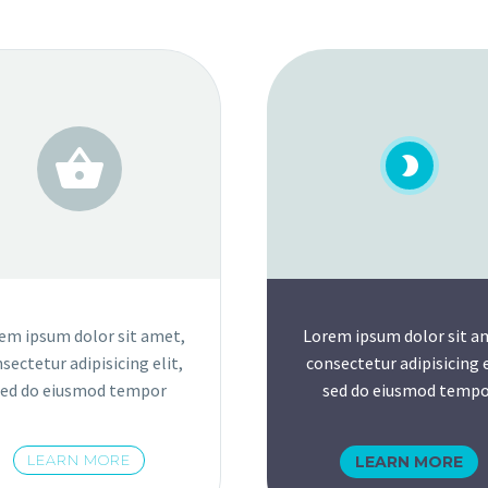
em ipsum dolor sit amet,
Lorem ipsum dolor sit a
sectetur adipisicing elit,
consectetur adipisicing e
sed do eiusmod tempor
sed do eiusmod tempo
LEARN MORE
LEARN MORE